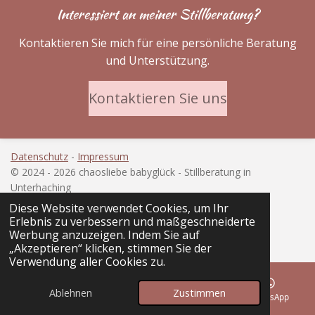
Interessiert an meiner Stillberatung?
Kontaktieren Sie mich für eine persönliche Beratung
und Unterstützung.
Kontaktieren Sie uns
Datenschutz
-
Impressum
© 2024 - 2026 chaosliebe babyglück - Stillberatung in
Unterhaching
Mit Unterstützung von
Webador
Diese Website verwendet Cookies, um Ihr
Erlebnis zu verbessern und maßgeschneiderte
Werbung anzuzeigen. Indem Sie auf
„Akzeptieren“ klicken, stimmen Sie der
Verwendung aller Cookies zu.
Ablehnen
Zustimmen
E-Mail
Telefon
Instagram
WhatsApp